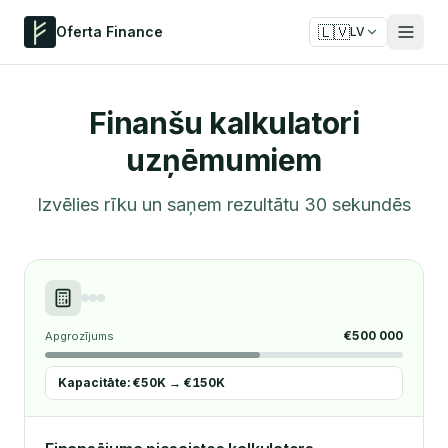
🇱🇻
Oferta Finance
LV
Finanšu kalkulatori
uzņēmumiem
Izvēlies rīku un saņem rezultātu 30 sekundēs
€500 000
Apgrozījums
Kapacitāte: €50K → €150K