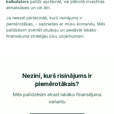
kalkulators
palīdz aprēķināt, vai plānotā investīcija
atmaksāsies un cik ātri.
Ja neesat pārliecināti, kurš risinājums ir
piemērotākais, – sazinieties ar mūsu komandu. Mēs
palīdzēsim izvērtēt situāciju un piedāvāt labāko
finansējuma stratēģiju jūsu uzņēmumam.
Nezini, kurš risinājums ir
piemērotākais?
Mēs palīdzēsim atrast labāko finansējuma
variantu