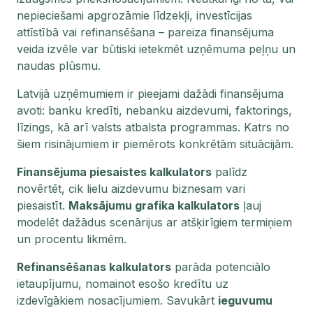
nepieciešami apgrozāmie līdzekļi, investīcijas
attīstībā vai refinansēšana – pareiza finansējuma
veida izvēle var būtiski ietekmēt uzņēmuma peļņu un
naudas plūsmu.
Latvijā uzņēmumiem ir pieejami dažādi finansējuma
avoti: banku kredīti, nebanku aizdevumi, faktorings,
līzings, kā arī valsts atbalsta programmas. Katrs no
šiem risinājumiem ir piemērots konkrētām situācijām.
Finansējuma piesaistes kalkulators
palīdz
novērtēt, cik lielu aizdevumu biznesam vari
piesaistīt.
Maksājumu grafika kalkulators
ļauj
modelēt dažādus scenārijus ar atšķirīgiem termiņiem
un procentu likmēm.
Refinansēšanas kalkulators
parāda potenciālo
ietaupījumu, nomainot esošo kredītu uz
izdevīgākiem nosacījumiem. Savukārt
ieguvumu