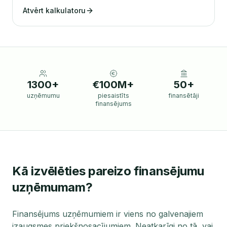
Atvērt kalkulatoru
1300+
€100M+
50+
uzņēmumu
piesaistīts
finansētāji
finansējums
Kā izvēlēties pareizo finansējumu
uzņēmumam?
Finansējums uzņēmumiem ir viens no galvenajiem
izaugsmes priekšnosacījumiem. Neatkarīgi no tā, vai