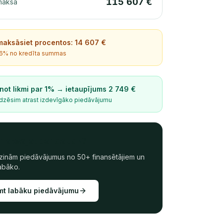
115 607 €
maksa
maksāsiet procentos:
14 607
€
.6
% no kredīta summas
not likmi par 1% → ietaupījums
2 749
€
dzēsim atrast izdevīgāko piedāvājumu
 maksājat par daudz?
zinām piedāvājumus no 50+ finansētājiem un
abāko.
t labāku piedāvājumu