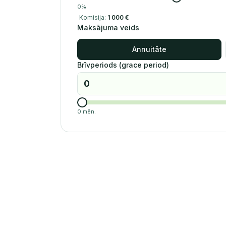
0
%
Komisija:
1 000
€
Maksājuma veids
Annuitāte
Brīvperiods (grace period)
0
mēn.