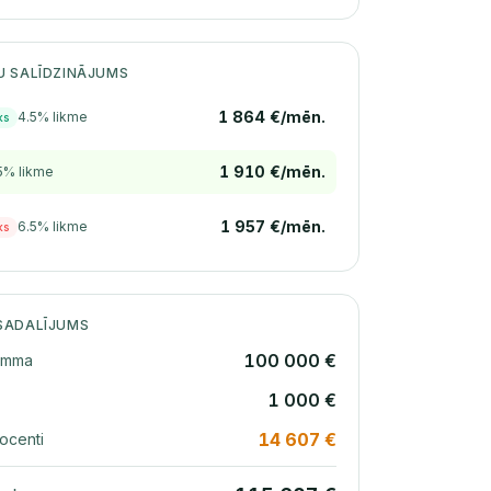
U SALĪDZINĀJUMS
1 864 €/mēn.
4.5% likme
ks
1 910 €/mēn.
5% likme
1 957 €/mēn.
6.5% likme
ks
SADALĪJUMS
100 000 €
umma
1 000 €
14 607 €
ocenti