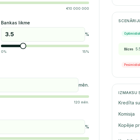
€
10 000 000
SCENĀRIJ
Bankas likme
Optimistis
%
5.
Bāzes
0
%
15
%
Pesimistis
mēn.
IZMAKSU 
120
mēn.
Kredīta s
Komisija
Kopējie pr
%