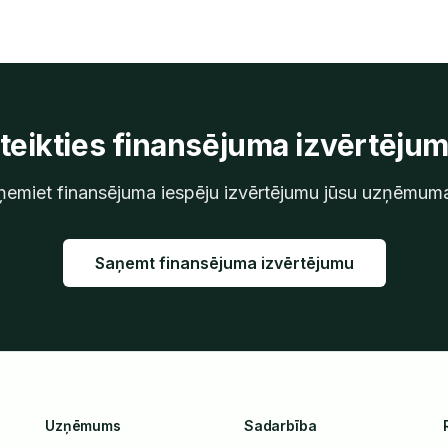
eteikties finansējuma izvērtēju
ņemiet finansējuma iespēju izvērtējumu jūsu uzņēmum
Saņemt finansējuma izvērtējumu
Uzņēmums
Sadarbība