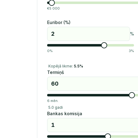
€
5 000
Euribor (%)
%
0
%
3
%
Kopējā likme:
5.5
%
Termiņš
6
mēn.
5.0
gadi
Bankas komisija