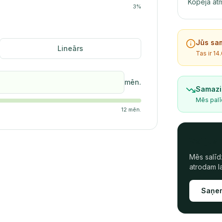
Kopējā at
3
%
Jūs sa
Lineārs
Tas ir
14
mēn.
Samazi
Mēs palī
12
mēn.
Vai jūs
Mēs salīd
atrodam l
Saņem