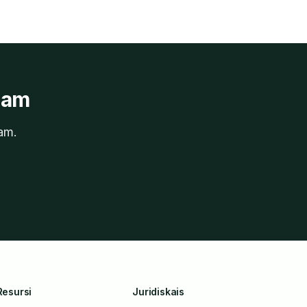
mam
am.
Resursi
Juridiskais