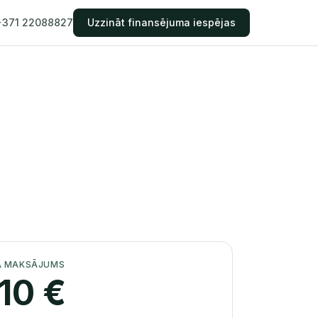
+371 22088827
Uzzināt finansējuma iespējas
A MAKSĀJUMS
910
€