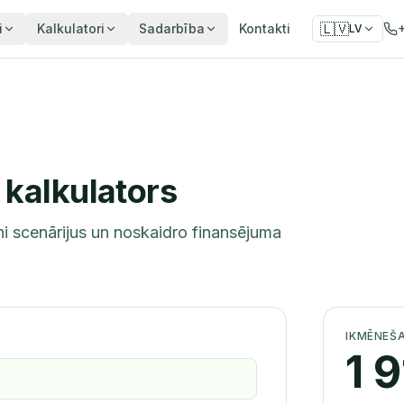
🇱🇻
i
Kalkulatori
Sadarbība
Kontakti
LV
kalkulators
i scenārijus un noskaidro finansējuma
IKMĒNEŠ
1 