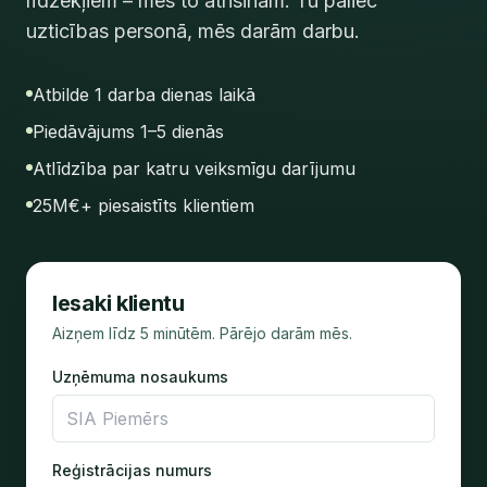
līdzekļiem – mēs to atrisinām. Tu paliec
uzticības personā, mēs darām darbu.
Atbilde 1 darba dienas laikā
Piedāvājums 1–5 dienās
Atlīdzība par katru veiksmīgu darījumu
25M€+ piesaistīts klientiem
Iesaki klientu
Aizņem līdz 5 minūtēm. Pārējo darām mēs.
Uzņēmuma nosaukums
Reģistrācijas numurs