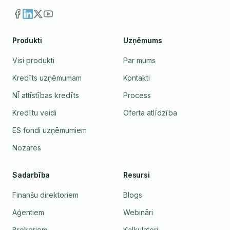
Produkti
Uzņēmums
Visi produkti
Par mums
Kredīts uzņēmumam
Kontakti
NĪ attīstības kredīts
Process
Kredītu veidi
Oferta atlīdzība
ES fondi uzņēmumiem
Nozares
Sadarbība
Resursi
Finanšu direktoriem
Blogs
Aģentiem
Webināri
Brokeriem
Kalkulatori