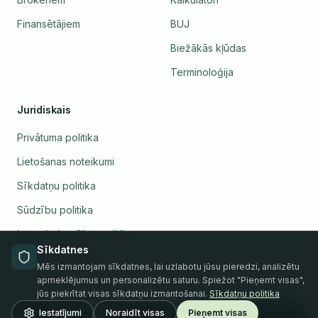
Finansētājiem
BUJ
Biežākās kļūdas
Terminoloģija
Juridiskais
Privātuma politika
Lietošanas noteikumi
Sīkdatņu politika
Sūdzību politika
Interešu konflikta politika
Sīkdatnes
Pārvaldīt sīkdatnes
Mēs izmantojam sīkdatnes, lai uzlabotu jūsu pieredzi, analizētu
apmeklējumus un personalizētu saturu. Spiežot "Pieņemt visas",
jūs piekrītat visas sīkdatņu izmantošanai.
Sīkdatņu politika
20.08.2026
webinārs
Iestatījumi
Noraidīt visas
Pieņemt visas
Reģistrēties