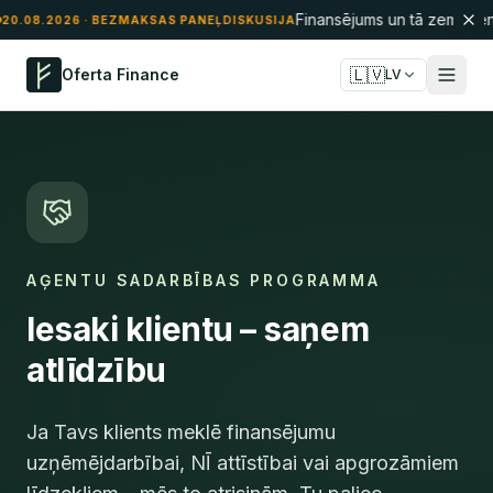
Finansējums un tā zemūdens
20.08.2026
· BEZMAKSAS PANEĻDISKUSIJA
🇱🇻
Oferta Finance
LV
AĢENTU SADARBĪBAS PROGRAMMA
Iesaki klientu – saņem
atlīdzību
Ja Tavs klients meklē finansējumu
uzņēmējdarbībai, NĪ attīstībai vai apgrozāmiem