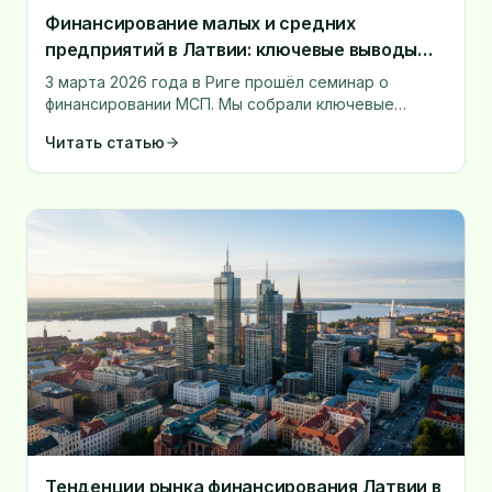
Финансирование малых и средних
предприятий в Латвии: ключевые выводы
отраслевого семинара
3 марта 2026 года в Риге прошёл семинар о
финансировании МСП. Мы собрали ключевые
выводы о доступности финансирования, решениях
Читать статью
банков и инвестиционной культуре компаний.
Тенденции рынка финансирования Латвии в