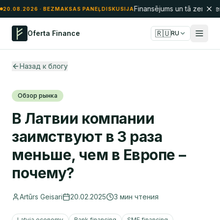
Finansējums un tā zemūden
20.08.2026
· BEZMAKSAS PANEĻDISKUSIJA
🇷🇺
Oferta Finance
RU
Назад к блогу
Обзор рынка
В Латвии компании
заимствуют в 3 раза
меньше, чем в Европе –
почему?
Artūrs Geisari
20.02.2025
3
мин чтения
Latvia economy
Bank financing
SME financing