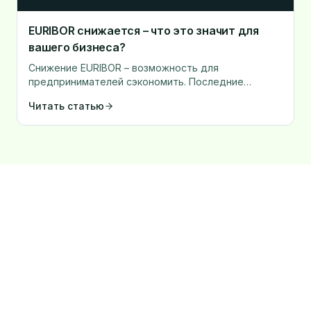
EURIBOR снижается – что это значит для
вашего бизнеса?
Снижение EURIBOR – возможность для
предпринимателей сэкономить. Последние
тенденции на финансовых рынках показывают
Читать статью
значительное снижение ставок EURIBOR в 2024
году.