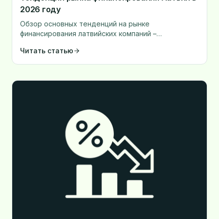
2026 году
Обзор основных тенденций на рынке
финансирования латвийских компаний –
процентные ставки, новые продукты и динамика
Читать статью
рынка.