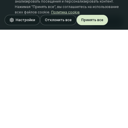
анализировать посещения и персонализировать контент.
Нажимая "Принять все", вы соглашаетесь на использование
всех файлов cookie.
Политика cookie
20.08.2026
webinārs
Настройки
Отклонить все
Принять все
Reģistrēties
Finansējums un tā zemūdens akmeņi Latvijā
Oferta Finance
SIA "Oferta Finance"
Рег. № LV42103103061
Адрес: Tērbatas iela 53 - 1, Рига, LV-1011 (вход со Stabu
iela 28)
Рига, Латвия
info@oferta.finance