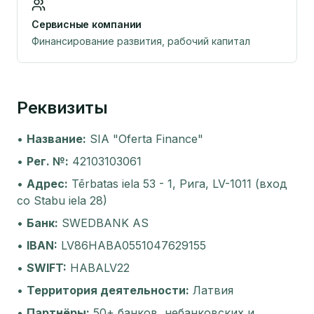
Сервисные компании
Финансирование развития, рабочий капитал
Реквизиты
•
Название
:
SIA "Oferta Finance"
•
Рег. №
:
42103103061
•
Адрес
:
Tērbatas iela 53 - 1, Рига, LV-1011 (вход
со Stabu iela 28)
•
Банк
:
SWEDBANK AS
•
IBAN
:
LV86HABA0551047629155
•
SWIFT
:
HABALV22
•
Территория деятельности
:
Латвия
•
Партнёры
:
50+ банков, небанковских и