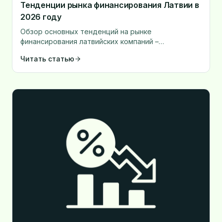
Тенденции рынка финансирования Латвии в
2026 году
Обзор основных тенденций на рынке
финансирования латвийских компаний –
процентные ставки, новые продукты и динамика
Читать статью
рынка.