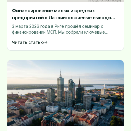
Финансирование малых и средних
предприятий в Латвии: ключевые выводы
отраслевого семинара
3 марта 2026 года в Риге прошёл семинар о
финансировании МСП. Мы собрали ключевые
выводы о доступности финансирования, решениях
Читать статью
банков и инвестиционной культуре компаний.