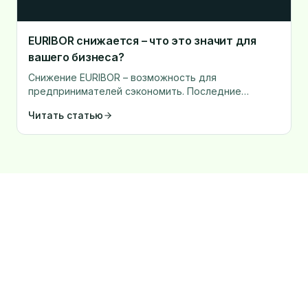
EURIBOR снижается – что это значит для
вашего бизнеса?
Снижение EURIBOR – возможность для
предпринимателей сэкономить. Последние
тенденции на финансовых рынках показывают
Читать статью
значительное снижение ставок EURIBOR в 2024
году.