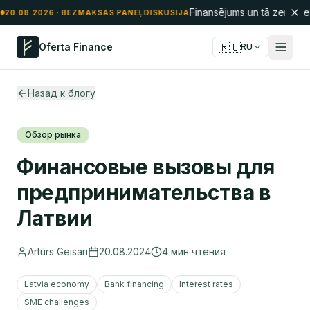
Finansējums un tā zemūden
20.08.2026
· BEZMAKSAS PANEĻDISKUSIJA
🇷🇺
Oferta Finance
RU
Назад к блогу
Обзор рынка
Финансовые вызовы для
предпринимательства в
Латвии
Artūrs Geisari
20.08.2024
4
мин чтения
Latvia economy
Bank financing
Interest rates
SME challenges