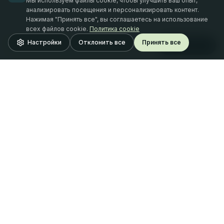
Мы используем файлы cookie, чтобы улучшить ваш опыт,
анализировать посещения и персонализировать контент.
Нажимая "Принять все", вы соглашаетесь на использование
всех файлов cookie.
Политика cookie
20.08.2026
webinārs
Настройки
Отклонить все
Принять все
Reģistrēties
Finansējums un tā zemūdens akmeņi Latvijā
Oferta Finance
SIA "Oferta Finance"
Рег. № LV42103103061
Адрес: Tērbatas iela 53 - 1, Рига, LV-1011 (вход со Stabu
iela 28)
Рига, Латвия