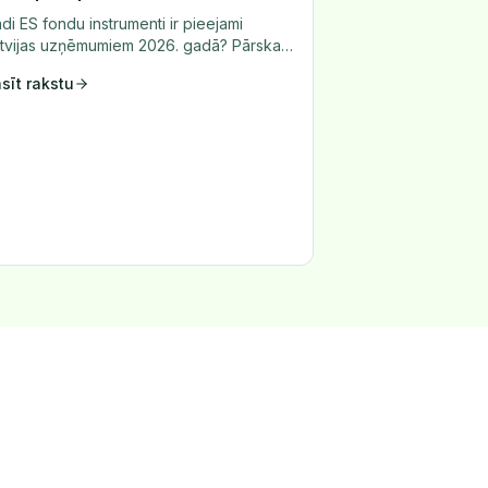
di ES fondu instrumenti ir pieejami
tvijas uzņēmumiem 2026. gadā? Pārskats
r grantu programmām, garantijām un
sīt rakstu
zdevumiem.