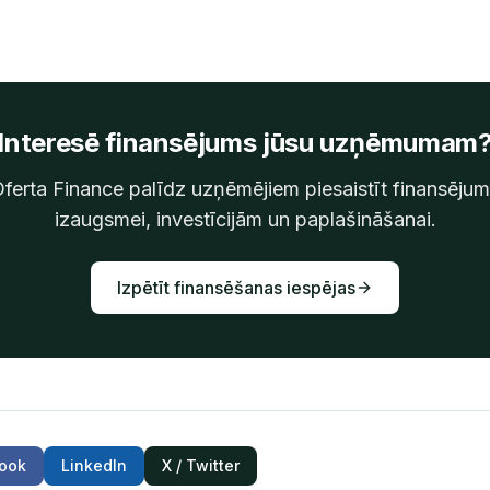
Interesē finansējums jūsu uzņēmumam
ferta Finance palīdz uzņēmējiem piesaistīt finansēju
izaugsmei, investīcijām un paplašināšanai.
Izpētīt finansēšanas iespējas
ook
LinkedIn
X / Twitter