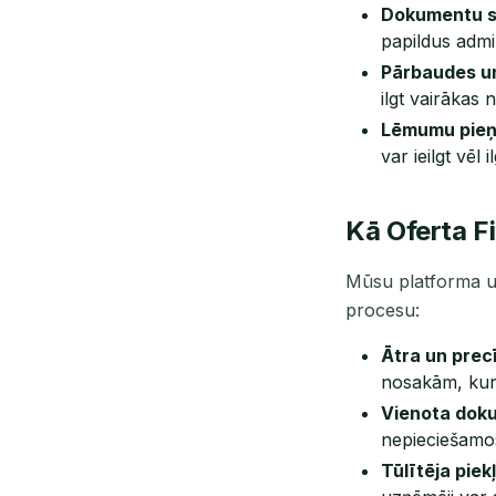
Dokumentu s
papildus admin
Pārbaudes u
ilgt vairākas
Lēmumu pieņ
var ieilgt vēl i
Kā Oferta F
Mūsu platforma un
procesu:
Ātra un precī
nosakām, kuri
Vienota dok
nepieciešamos
Tūlītēja pie