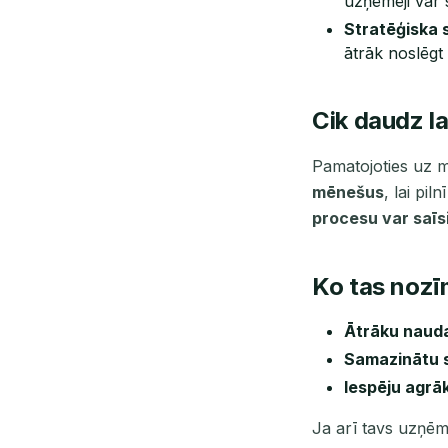
uzņēmēji var 
Stratēģiska 
ātrāk noslēgt
Cik daudz l
Pamatojoties uz m
mēnešus
, lai pil
procesu var saīs
Ko tas noz
Ātrāku nauda
Samazinātu s
Iespēju agrā
Ja arī tavs uzņēm