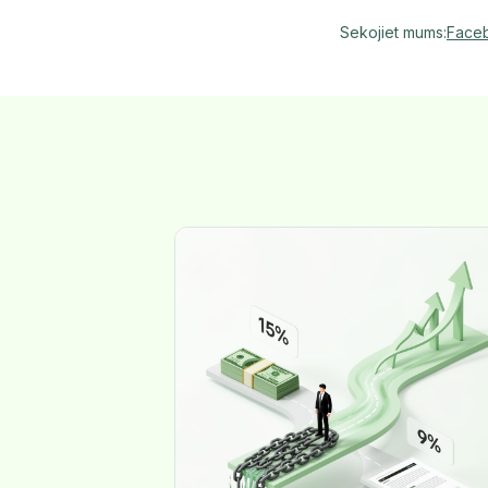
Sekojiet mums
:
Face