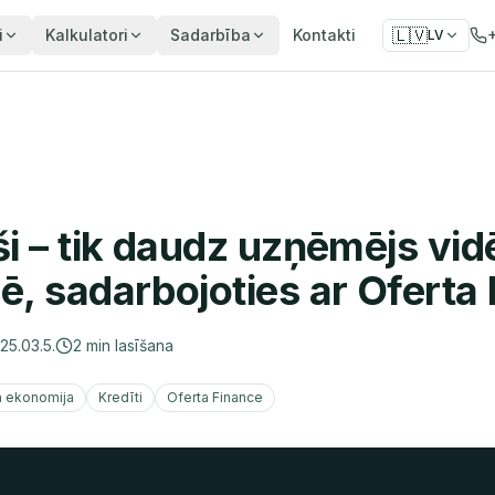
🇱🇻
i
Kalkulatori
Sadarbība
Kontakti
LV
 – tik daudz uzņēmējs vidē
, sadarbojoties ar Oferta
25.03.5.
2
min lasīšana
a ekonomija
Kredīti
Oferta Finance