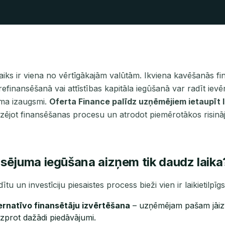
iks ir viena no vērtīgākajām valūtām. Ikviena kavēšanās f
 refinansēšanā vai attīstības kapitāla iegūšanā var radīt ie
ma izaugsmi.
Oferta Finance palīdz uzņēmējiem ietaupīt l
izējot finansēšanas procesu un atrodot piemērotākos risin
sējuma iegūšana aizņem tik daudz laika
ītu un investīciju piesaistes process bieži vien ir laikietilpīg
ernatīvo finansētāju izvērtēšana
– uzņēmējam pašam jāizv
izprot dažādi piedāvājumi.