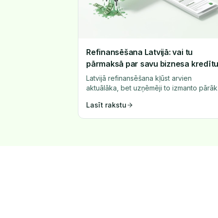
Refinansēšana Latvijā: vai tu
pārmaksā par savu biznesa kredīt
Latvijā refinansēšana kļūst arvien
aktuālāka, bet uzņēmēji to izmanto pārāk
reti. Uzzini, kad refinansēšana ir izdevīg
Lasīt rakstu
un kā to izmantot.