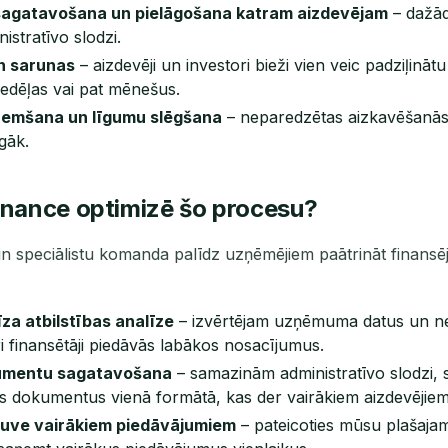
agatavošana un pielāgošana katram aizdevējam
– dažād
istratīvo slodzi.
n sarunas
– aizdevēji un investori bieži vien veic padziļinātu
 nedēļas vai pat mēnešus.
emšana un līgumu slēgšana
– neparedzētas aizkavēšanās 
lgāk.
inance optimizē šo procesu?
 speciālistu komanda palīdz uzņēmējiem paātrināt finansē
za atbilstības analīze
– izvērtējam uzņēmuma datus un ne
 finansētāji piedāvās labākos nosacījumus.
umentu sagatavošana
– samazinām administratīvo slodzi, 
 dokumentus vienā formātā, kas der vairākiem aizdevējiem
kļuve vairākiem piedāvājumiem
– pateicoties mūsu plašajam