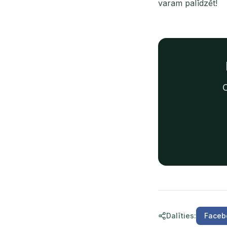
varam palīdzēt!
O
Dalīties
:
Faceb