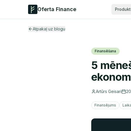
Oferta Finance
Produkt
Atpakaļ uz blogu
Finansēšana
5 mēneši
ekonomē
Artūrs Geisari
20
Finansējums
Laik