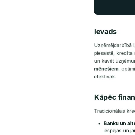
Ievads
Uzņēmējdarbībā la
piesaistē, kredīta
un kavēt uzņēmu
mēnešiem
, optim
efektīvāk.
Kāpēc finan
Tradicionālais kred
Banku un alt
iespējas un jā