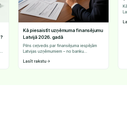
Kā
La
pa
La
ai
Kā piesaistīt uzņēmuma finansējumu
u?
Latvijā 2026. gadā
Pilns ceļvedis par finansējuma iespējām
Latvijas uzņēmumiem – no banku
a
aizdevumiem līdz alternatīvajiem
Lasīt rakstu
finansēšanas veidiem.