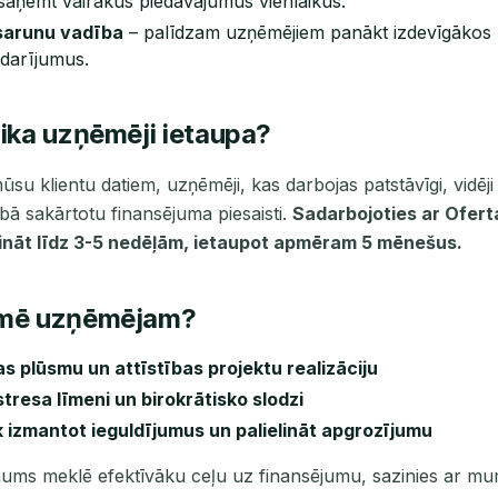
saņemt vairākus piedāvājumus vienlaikus.
sarunu vadība
– palīdzam uzņēmējiem panākt izdevīgākos
 darījumus.
aika uzņēmēji ietaupa?
ūsu klientu datiem, uzņēmēji, kas darbojas patstāvīgi, vidē
nībā sakārtotu finansējuma piesaisti.
Sadarbojoties ar Ofert
ināt līdz 3-5 nedēļām, ietaupot apmēram 5 mēnešus.
īmē uzņēmējam?
s plūsmu un attīstības projektu realizāciju
tresa līmeni un birokrātisko slodzi
k izmantot ieguldījumus un palielināt apgrozījumu
ums meklē efektīvāku ceļu uz finansējumu, sazinies ar mu