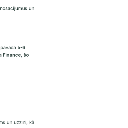
 nosacījumus un
ji pavada
5-6
a Finance, šo
ms un uzzini, kā