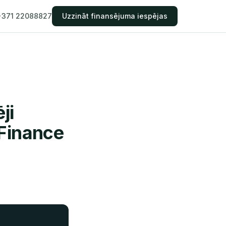
+371 22088827
Uzzināt finansējuma iespējas
ji
 Finance