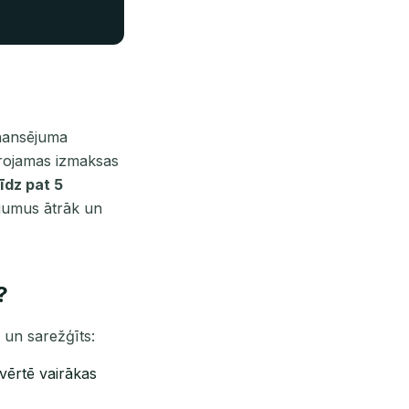
inansējuma
vērojamas izmaksas
īdz pat 5
ājumus ātrāk un
?
s un sarežģīts:
ērtē vairākas