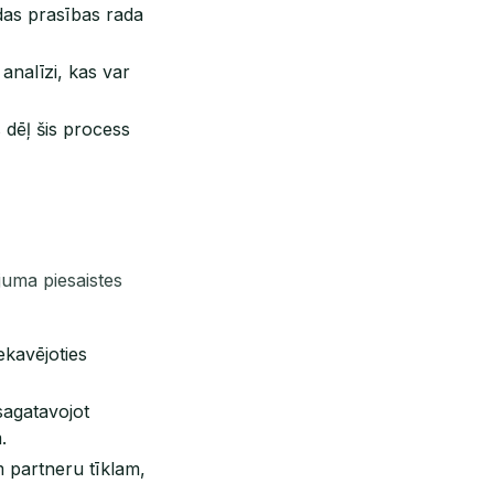
as prasības rada
 analīzi, kas var
dēļ šis process
juma piesaistes
kavējoties
sagatavojot
.
 partneru tīklam,