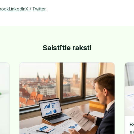
book
LinkedIn
X / Twitter
Saistītie raksti
E
g