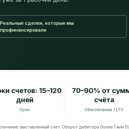
Реальные сделки, которые мы
профинансировали
ки счетов: 15–120
70–90% от сум
дней
счёта
Срок
Обеспечение / LTV
спечение: выставленный счёт. Оборот дебитора более 1 млн EU