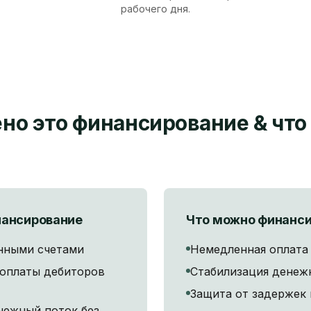
рабочего дня.
ено это финансирование
&
что
нансирование
Что можно финанс
нными счетами
Немедленная оплата 
 оплаты дебиторов
Стабилизация денеж
Защита от задержек
нежный поток без