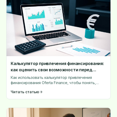
Калькулятор привлечения финансирования:
как оценить свои возможности перед
подачей заявки
Как использовать калькулятор привлечения
финансирования Oferta Finance, чтобы понять,
какой кредит вы можете привлечь и что на это
Читать статью
влияет.