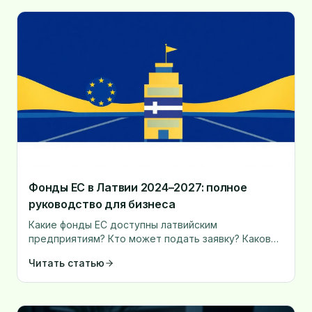
Фонды ЕС в Латвии 2024–2027: полное
руководство для бизнеса
Какие фонды ЕС доступны латвийским
предприятиям? Кто может подать заявку? Каков
размер софинансирования? Практическое
Читать статью
руководство с конкретными шагами.