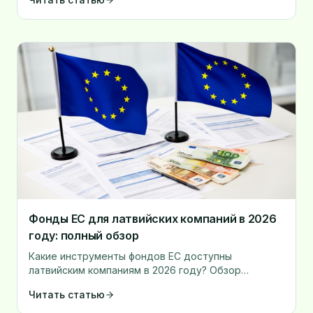
источников.
Фонды ЕС для латвийских компаний в 2026
году: полный обзор
Какие инструменты фондов ЕС доступны
латвийским компаниям в 2026 году? Обзор
грантовых программ, гарантий и кредитов.
Читать статью