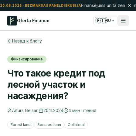
Finansējums un tā zemūdens
20.08.2026
· BEZMAKSAS PANEĻDISKUSIJA
🇷🇺
Oferta Finance
RU
Назад к блогу
Финансирование
Что такое кредит под
лесной участок и
насаждения?
Artūrs Geisari
20.11.2024
4
мин чтения
Forest land
Secured loan
Collateral