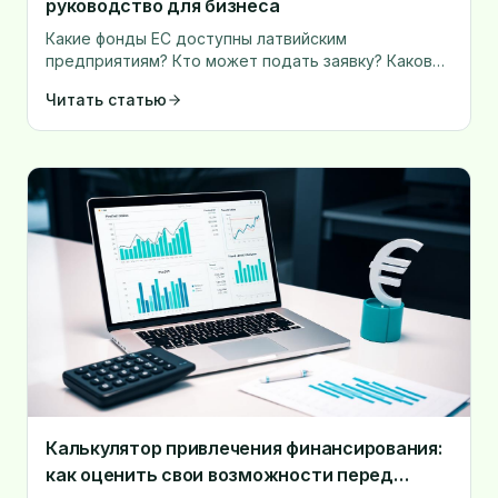
руководство для бизнеса
Какие фонды ЕС доступны латвийским
предприятиям? Кто может подать заявку? Каков
размер софинансирования? Практическое
Читать статью
руководство с конкретными шагами.
Калькулятор привлечения финансирования:
как оценить свои возможности перед