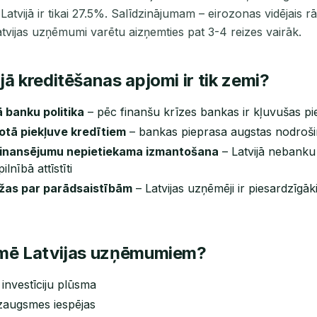
 Latvijā ir tikai 27.5%. Salīdzinājumam – eirozonas vidējais rā
tvijas uzņēmumi varētu aizņemties pat 3-4 reizes vairāk.
ā kreditēšanas apjomi ir tik zemi?
 banku politika
– pēc finanšu krīzes bankas ir kļuvušas pi
tā piekļuve kredītiem
– bankas pieprasa augstas nodroš
finansējumu nepietiekama izmantošana
– Latvijā nebanku
ilnībā attīstīti
žas par parādsaistībām
– Latvijas uzņēmēji ir piesardzīgāki
īmē Latvijas uzņēmumiem?
investīciju plūsma
zaugsmes iespējas