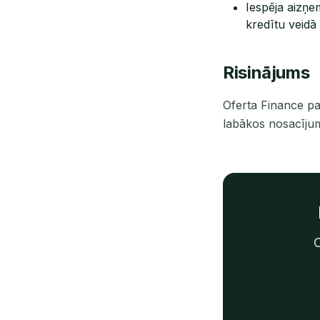
Iespēja aizņe
kredītu veidā
Risinājums
Oferta Finance pa
labākos nosacījum
O