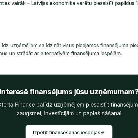
mties vairāk – Latvijas ekonomika varētu piesaistīt papildus 
līdz uzņēmējiem salīdzināt visus pieejamos finansējuma pie
us un strādāt ar alternatīvām finansējuma iespējām.
Interesē finansējums jūsu uzņēmumam
ferta Finance palīdz uzņēmējiem piesaistīt finansēju
izaugsmei, investīcijām un paplašināšanai.
Izpētīt finansēšanas iespējas