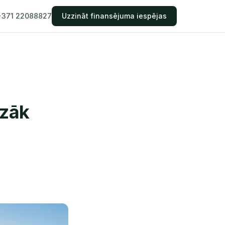
+371 22088827
Uzzināt finansējuma iespējas
azāk