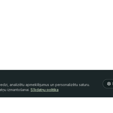
redzi, analizētu apmeklējumus un personalizētu saturu.
datņu izmantošanai.
Sīkdatņu politika