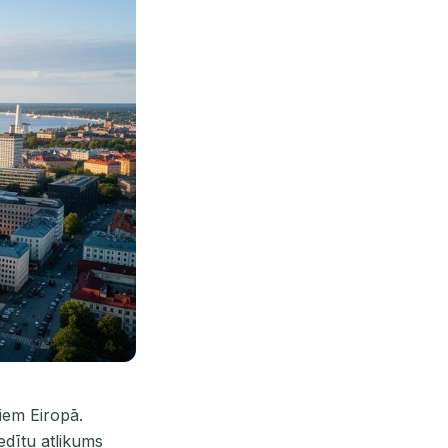
iem Eiropā.
edītu atlikums