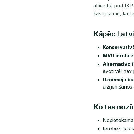
attiecībā pret IKP
kas nozīmē, ka La
Kāpēc Latvij
Konservatīvā
MVU ierobežo
Alternatīvo 
avoti vēl nav p
Uzņēmēju ba
aizņemšanos
Ko tas noz
Nepietiekama 
Ierobežotas i