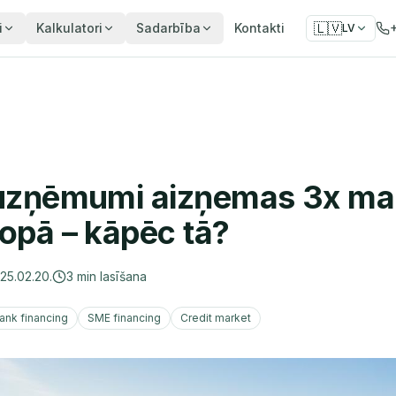
🇱🇻
i
Kalkulatori
Sadarbība
Kontakti
LV
 uzņēmumi aizņemas 3x m
ropā – kāpēc tā?
25.02.20.
3
min lasīšana
ank financing
SME financing
Credit market