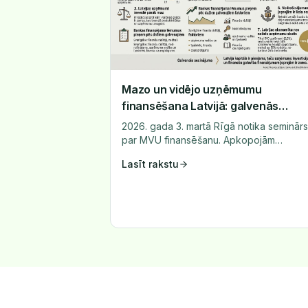
Mazo un vidējo uzņēmumu
finansēšana Latvijā: galvenās
atziņas no nozares semināra
2026. gada 3. martā Rīgā notika seminārs
par MVU finansēšanu. Apkopojām
svarīgākās atziņas par finansējuma
Lasīt rakstu
pieejamību, banku lēmumiem un
uzņēmumu investīciju kultūru.