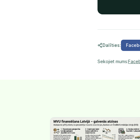
Dalīties
:
Faceb
Sekojiet mums
:
Face