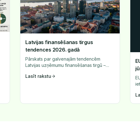
Latvijas finansēšanas tirgus
tendences 2026. gadā
Pārskats par galvenajām tendencēm
E
Latvijas uzņēmumu finansēšanas tirgū –
j
procentu likmes, jauni produkti un tirgus
Lasīt rakstu
EU
dinamika.
ie
ti
La
ga