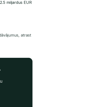
12.5 miljardus EUR
dāvājumus, atrast
?
mu