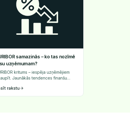
URIBOR samazinās – ko tas nozīmē
ūsu uzņēmumam?
RIBOR kritums – iespēja uzņēmējiem
taupīt. Jaunākās tendences finanšu
rgos liecina, ka EURIBOR likmes 2024.
sīt rakstu
dā piedzīvoja būtisku kritumu.