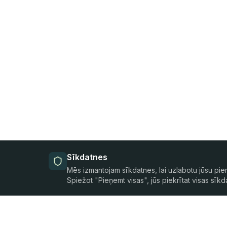
Sīkdatnes
Mēs izmantojam sīkdatnes, lai uzlabotu jūsu pie
Spiežot "Pieņemt visas", jūs piekrītat visas sīk