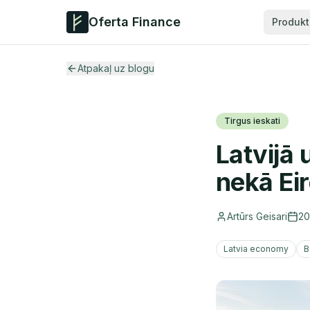
Oferta Finance
Produkt
Atpakaļ uz blogu
Tirgus ieskati
Latvijā
nekā Ei
Artūrs Geisari
20
Latvia economy
B