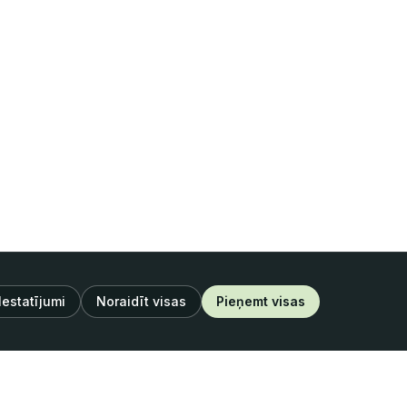
Iestatījumi
Noraidīt visas
Pieņemt visas