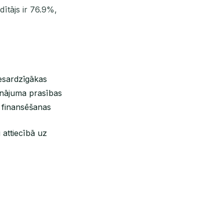
dītājs ir 76.9%,
esardzīgākas
inājuma prasības
 finansēšanas
 attiecībā uz