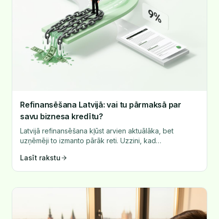
Refinansēšana Latvijā: vai tu pārmaksā par
savu biznesa kredītu?
Latvijā refinansēšana kļūst arvien aktuālāka, bet
uzņēmēji to izmanto pārāk reti. Uzzini, kad
refinansēšana ir izdevīga un kā to izmantot.
Lasīt rakstu