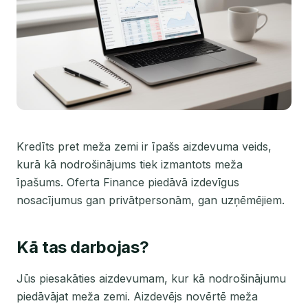
Kredīts pret meža zemi ir īpašs aizdevuma veids,
kurā kā nodrošinājums tiek izmantots meža
īpašums. Oferta Finance piedāvā izdevīgus
nosacījumus gan privātpersonām, gan uzņēmējiem.
Kā tas darbojas?
Jūs piesakāties aizdevumam, kur kā nodrošinājumu
piedāvājat meža zemi. Aizdevējs novērtē meža