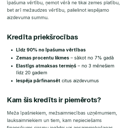
īpašuma vērtību, ņemot vērā ne tikai zemes platību,
bet arī mežaudzes vērtību, palielinot iespējamo
aizdevuma summu.
Kredīta priekšrocības
Līdz 90% no īpašuma vērtības
Zemas procentu likmes
– sākot no 7% gadā
Elastīgs atmaksas termiņš
– no 3 mēnešiem
līdz 20 gadiem
Iespēja pārfinansēt
citus aizdevumus
Kam šis kredīts ir piemērots?
Meža īpašniekiem, mežsaimniecības uzņēmumiem,
lauksaimniekiem un tiem, kam nepieciešams
finansējums cirsmu iegādei vai apsaimniekošanas