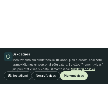
Sīkdatnes
Mēs izmantojam sīkdatnes, lai uzlabotu jūsu pieredzi, analizētu
apmeklējumus un personalizētu saturu. Spiežot "Pieņemt visas",
jūs piekrītat visas sīkdatņu izmantošanai.
Sīkdatņu politika
Iestatījumi
Noraidīt visas
Pieņemt visas