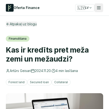
🇱🇻
Oferta Finance
LV
Atpakaļ uz blogu
Finansēšana
Kas ir kredīts pret meža
zemi un mežaudzi?
Artūrs Geisari
2024.11.20.
4
min lasīšana
Forest land
Secured loan
Collateral