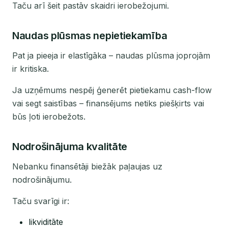
Taču arī šeit pastāv skaidri ierobežojumi.
Naudas plūsmas nepietiekamība
Pat ja pieeja ir elastīgāka – naudas plūsma joprojām
ir kritiska.
Ja uzņēmums nespēj ģenerēt pietiekamu cash-flow
vai segt saistības – finansējums netiks piešķirts vai
būs ļoti ierobežots.
Nodrošinājuma kvalitāte
Nebanku finansētāji biežāk paļaujas uz
nodrošinājumu.
Taču svarīgi ir:
likviditāte