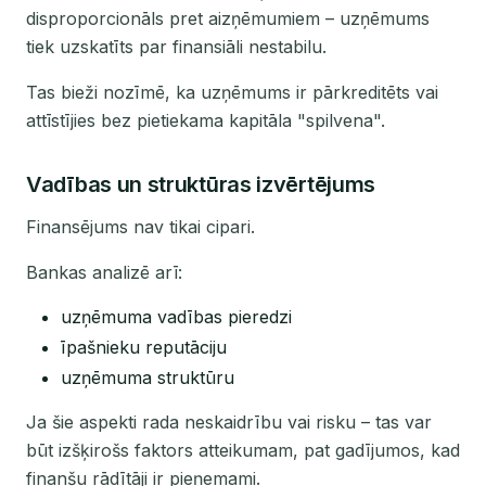
disproporcionāls pret aizņēmumiem – uzņēmums
tiek uzskatīts par finansiāli nestabilu.
Tas bieži nozīmē, ka uzņēmums ir pārkreditēts vai
attīstījies bez pietiekama kapitāla "spilvena".
Vadības un struktūras izvērtējums
Finansējums nav tikai cipari.
Bankas analizē arī:
uzņēmuma vadības pieredzi
īpašnieku reputāciju
uzņēmuma struktūru
Ja šie aspekti rada neskaidrību vai risku – tas var
būt izšķirošs faktors atteikumam, pat gadījumos, kad
finanšu rādītāji ir pieņemami.