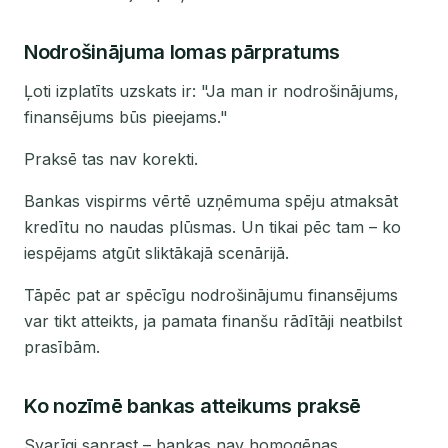
Nodrošinājuma lomas pārpratums
Ļoti izplatīts uzskats ir: "Ja man ir nodrošinājums,
finansējums būs pieejams."
Praksē tas nav korekti.
Bankas vispirms vērtē uzņēmuma spēju atmaksāt
kredītu no naudas plūsmas. Un tikai pēc tam – ko
iespējams atgūt sliktākajā scenārijā.
Tāpēc pat ar spēcīgu nodrošinājumu finansējums
var tikt atteikts, ja pamata finanšu rādītāji neatbilst
prasībām.
Ko nozīmē bankas atteikums praksē
Svarīgi saprast – bankas nav homogēnas.