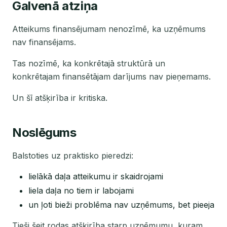
Galvenā atziņa
Atteikums finansējumam nenozīmē, ka uzņēmums
nav finansējams.
Tas nozīmē, ka konkrētajā struktūrā un
konkrētajam finansētājam darījums nav pieņemams.
Un šī atšķirība ir kritiska.
Noslēgums
Balstoties uz praktisko pieredzi:
lielākā daļa atteikumu ir skaidrojami
liela daļa no tiem ir labojami
un ļoti bieži problēma nav uzņēmums, bet pieeja
Tieši šeit rodas atšķirība starp uzņēmumu, kuram