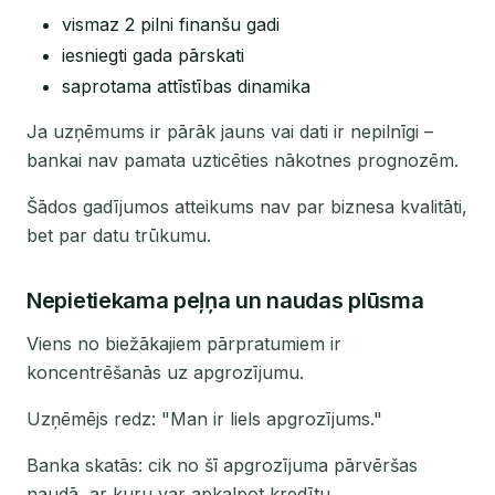
vismaz 2 pilni finanšu gadi
iesniegti gada pārskati
saprotama attīstības dinamika
Ja uzņēmums ir pārāk jauns vai dati ir nepilnīgi –
bankai nav pamata uzticēties nākotnes prognozēm.
Šādos gadījumos atteikums nav par biznesa kvalitāti,
bet par datu trūkumu.
Nepietiekama peļņa un naudas plūsma
Viens no biežākajiem pārpratumiem ir
koncentrēšanās uz apgrozījumu.
Uzņēmējs redz: "Man ir liels apgrozījums."
Banka skatās: cik no šī apgrozījuma pārvēršas
naudā, ar kuru var apkalpot kredītu.