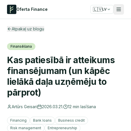
🇱🇻
Oferta Finance
LV
Atpakaļ uz blogu
Finansēšana
Kas patiesībā ir atteikums
finansējumam (un kāpēc
lielākā daļa uzņēmēju to
pārprot)
Artūrs Geisari
2026.03.21.
12
min lasīšana
Financing
Bank loans
Business credit
Risk management
Entrepreneurship