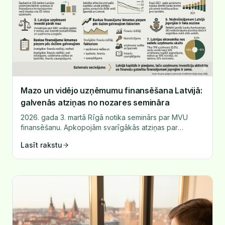
Mazo un vidējo uzņēmumu finansēšana Latvijā:
galvenās atziņas no nozares semināra
2026. gada 3. martā Rīgā notika seminārs par MVU
finansēšanu. Apkopojām svarīgākās atziņas par
finansējuma pieejamību, banku lēmumiem un
Lasīt rakstu
uzņēmumu investīciju kultūru.