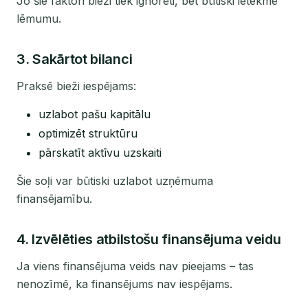
Jo šie faktori bieži tiek ignorēti, bet būtiski ietekmē
lēmumu.
3. Sakārtot bilanci
Praksē bieži iespējams:
uzlabot pašu kapitālu
optimizēt struktūru
pārskatīt aktīvu uzskaiti
Šie soļi var būtiski uzlabot uzņēmuma
finansējamību.
4. Izvēlēties atbilstošu finansējuma veidu
Ja viens finansējuma veids nav pieejams – tas
nenozīmē, ka finansējums nav iespējams.