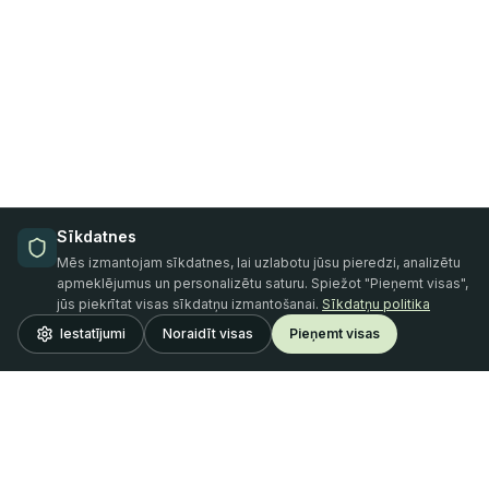
Sīkdatnes
Mēs izmantojam sīkdatnes, lai uzlabotu jūsu pieredzi, analizētu
apmeklējumus un personalizētu saturu. Spiežot "Pieņemt visas",
jūs piekrītat visas sīkdatņu izmantošanai.
Sīkdatņu politika
Iestatījumi
Noraidīt visas
Pieņemt visas