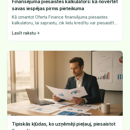
Finansējuma piesaistes kalkulators: kā novērtēt
savas iespējas pirms pieteikuma
Kā izmantot Oferta Finance finansējuma piesaistes
kalkulatoru, lai saprastu, cik lielu kredītu var piesaistīt
un kas to ietekmē – EBITDA, nodrošinājums, pašu
Lasīt rakstu
kapitāls un nodokļu parāds.
Tipiskās kļūdas, ko uzņēmēji pieļauj, piesaistot