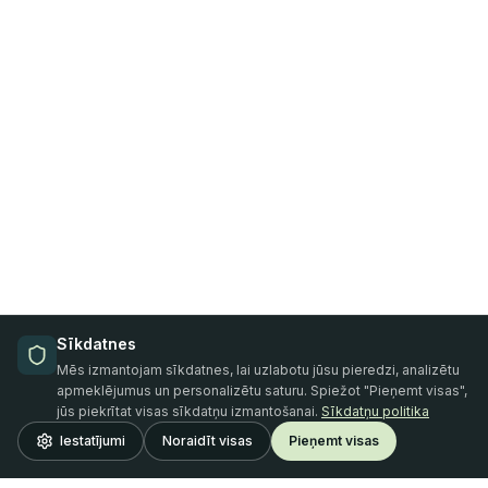
Sīkdatnes
Mēs izmantojam sīkdatnes, lai uzlabotu jūsu pieredzi, analizētu
apmeklējumus un personalizētu saturu. Spiežot "Pieņemt visas",
jūs piekrītat visas sīkdatņu izmantošanai.
Sīkdatņu politika
Iestatījumi
Noraidīt visas
Pieņemt visas