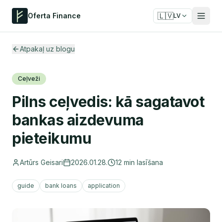
🇱🇻
Oferta Finance
LV
Atpakaļ uz blogu
Ceļveži
Pilns ceļvedis: kā sagatavot
bankas aizdevuma
pieteikumu
Artūrs Geisari
2026.01.28.
12
min lasīšana
guide
bank loans
application