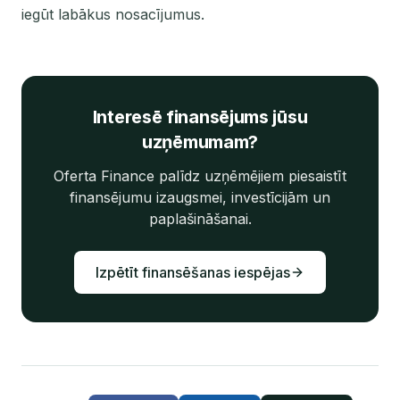
iegūt labākus nosacījumus.
Interesē finansējums jūsu
uzņēmumam?
Oferta Finance palīdz uzņēmējiem piesaistīt
finansējumu izaugsmei, investīcijām un
paplašināšanai.
Izpētīt finansēšanas iespējas