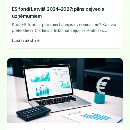
ES fondi Latvijā 2024–2027: pilns ceļvedis
uzņēmumiem
Kādi ES fondi ir pieejami Latvijas uzņēmumiem? Kas var
pieteikties? Cik liels ir līdzfinansējums? Praktisks
ceļvedis ar konkrētiem soļiem un ieteikumiem.
Lasīt rakstu